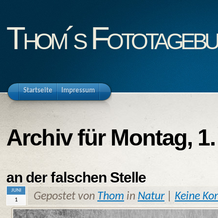
Thom´s Fototageb
Startseite
Impressum
Archiv für Montag, 1.
an der falschen Stelle
JUNI
Gepostet von
Thom
in
Natur
|
Keine K
1