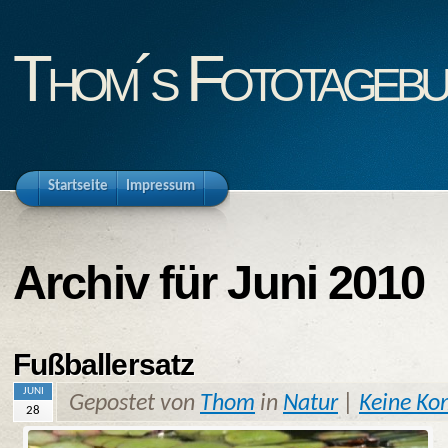
Thom´s Fototageb
Startseite
Impressum
Archiv für Juni 2010
Fußballersatz
JUNI
Gepostet von
Thom
in
Natur
|
Keine K
28