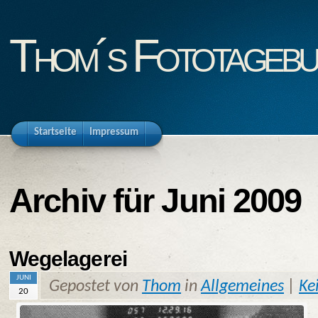
Thom´s Fototageb
Startseite
Impressum
Archiv für Juni 2009
Wegelagerei
JUNI
Gepostet von
Thom
in
Allgemeines
|
Ke
20