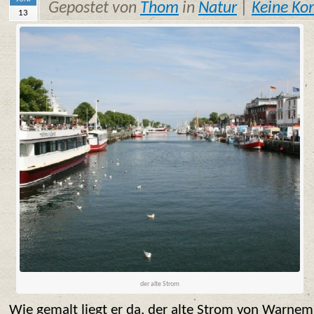
Gepostet von
Thom
in
Natur
|
Keine K
13
der alte Strom
Wie gemalt liegt er da, der alte Strom von Warn