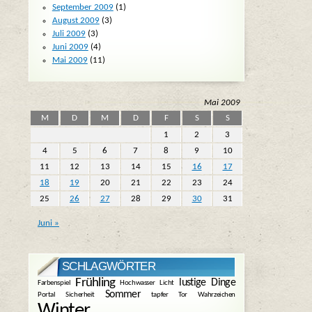
September 2009
(1)
August 2009
(3)
Juli 2009
(3)
Juni 2009
(4)
Mai 2009
(11)
Mai 2009
M
D
M
D
F
S
S
1
2
3
4
5
6
7
8
9
10
11
12
13
14
15
16
17
18
19
20
21
22
23
24
25
26
27
28
29
30
31
Juni »
SCHLAGWÖRTER
Frühling
lustige Dinge
Farbenspiel
Hochwasser
Licht
Sommer
Portal
Sicherheit
tapfer
Tor
Wahrzeichen
Winter