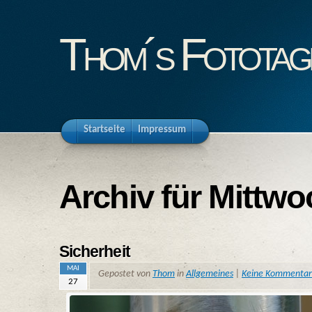
Thom´s Fototag
Startseite
Impressum
Archiv für Mittwo
Sicherheit
MAI
Gepostet von
Thom
in
Allgemeines
|
Keine Kommenta
27